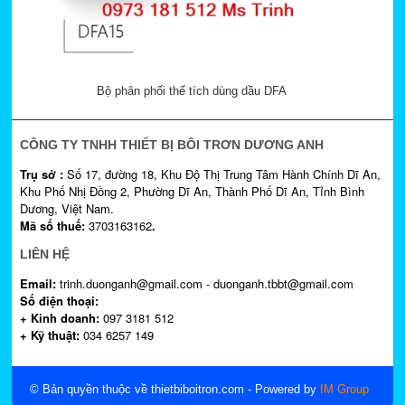
Bộ phân phối thể tích dùng dầu DFA
CÔNG TY TNHH THIẾT BỊ BÔI TRƠN DƯƠNG ANH
Trụ sở :
Số 17, đường 18, Khu Độ Thị Trung Tâm Hành Chính Dĩ An,
Khu Phố Nhị Đồng 2, Phường Dĩ An, Thành Phố Dĩ An, Tỉnh Bình
Dương, Việt Nam.
Mã số thuế:
3703163162
.
LIÊN HỆ
Email:
trinh.duonganh@gmail.com - duonganh.tbbt@gmail.com
Số điện thoại:
+ Kinh doanh:
097 3181 512
+ Kỹ thuật:
034 6257 149
© Bản quyền thuộc về thietbiboitron.com
- Powered by
IM Group