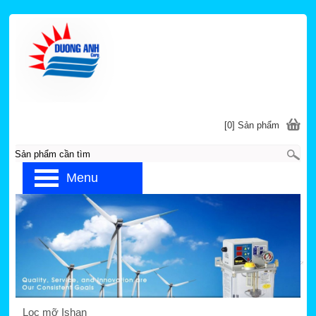
[0] Sản phẩm
Menu
Trang chủ
»
ISHAN
»
PHỤ KIỆN
Lọc mỡ
Lọc mỡ Ishan