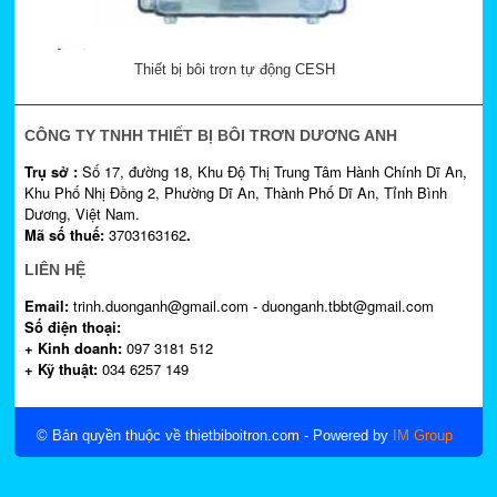
Thiết bị bôi trơn tự động CESH
CÔNG TY TNHH THIẾT BỊ BÔI TRƠN DƯƠNG ANH
Trụ sở :
Số 17, đường 18, Khu Độ Thị Trung Tâm Hành Chính Dĩ An,
Khu Phố Nhị Đồng 2, Phường Dĩ An, Thành Phố Dĩ An, Tỉnh Bình
Dương, Việt Nam.
Mã số thuế:
3703163162
.
LIÊN HỆ
Email:
trinh.duonganh@gmail.com - duonganh.tbbt@gmail.com
Số điện thoại:
+ Kinh doanh:
097 3181 512
+ Kỹ thuật:
034 6257 149
© Bản quyền thuộc về thietbiboitron.com
- Powered by
IM Group