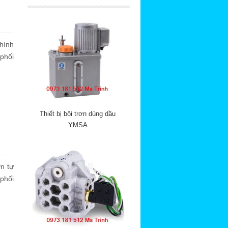
hính
phối
Thiết bị bôi trơn dùng dầu
YMSA
ơn tự
phối