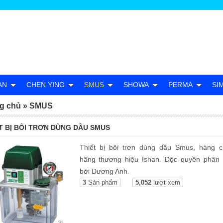
AN
CHEN YING
SMUS
SHOWA
PERMA
SI
g chủ
»
SMUS
T BỊ BÔI TRƠN DÙNG DẦU SMUS
Thiết bị bôi trơn dùng dầu Smus, hàng c
hãng thương hiệu Ishan. Độc quyền phân 
bởi Dương Anh.
3
Sản phẩm
5,052
lượt xem