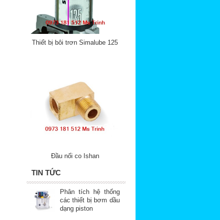
Thiết bị bôi trơn Simalube 125
Đầu nối co Ishan
TIN TỨC
Phân tích hệ thống
các thiết bị bơm dầu
dạng piston