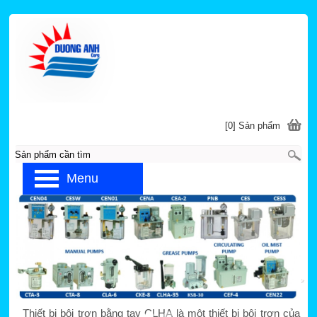
[0] Sản phẩm
Menu
Trang chủ
»
CHEN YING
»
THIẾT BỊ BƠM DẦU MỠ
BẰNG TAY CHEN YING
Thiết bị bôi trơn bằng tay CLHA
Thiết bị bôi trơn bằng tay CLHA là một thiết bị bôi trơn của