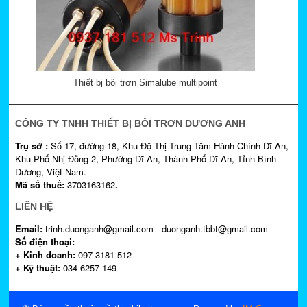
Thiết bị bôi trơn Simalube multipoint
CÔNG TY TNHH THIẾT BỊ BÔI TRƠN DƯƠNG ANH
Trụ sở :
Số 17, đường 18, Khu Độ Thị Trung Tâm Hành Chính Dĩ An,
Khu Phố Nhị Đồng 2, Phường Dĩ An, Thành Phố Dĩ An, Tỉnh Bình
Dương, Việt Nam.
Mã số thuế:
3703163162
.
LIÊN HỆ
Email:
trinh.duonganh@gmail.com - duonganh.tbbt@gmail.com
Số điện thoại:
+ Kinh doanh:
097 3181 512
+ Kỹ thuật:
034 6257 149