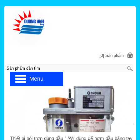
[0] Sản phẩm
Menu
Trang chủ
»
SHOWA
»
THIẾT BỊ BÔI TRƠN DÙNG
DẦU SHOWA
Thiết bị bôi trơn dùng dầu LAW
Thiết bị bôi trơn dùng dầu LAW dùng để bơm dầu bằng tay