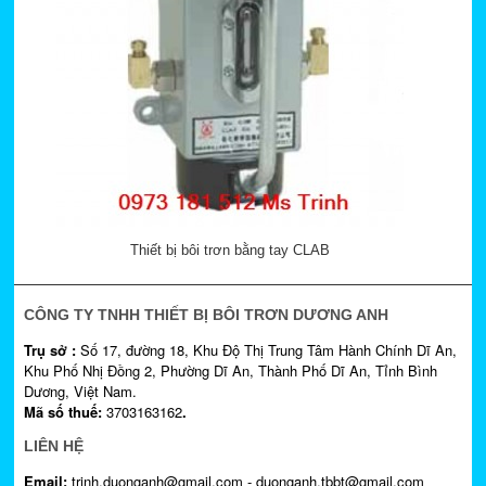
Thiết bị bôi trơn bằng tay CLAB
CÔNG TY TNHH THIẾT BỊ BÔI TRƠN DƯƠNG ANH
Trụ sở :
Số 17, đường 18, Khu Độ Thị Trung Tâm Hành Chính Dĩ An,
Khu Phố Nhị Đồng 2, Phường Dĩ An, Thành Phố Dĩ An, Tỉnh Bình
Dương, Việt Nam.
Mã số thuế:
3703163162
.
LIÊN HỆ
Email:
trinh.duonganh@gmail.com - duonganh.tbbt@gmail.com