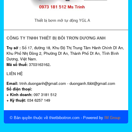
Thiết bị bơm mỡ tự động YGL A
CÔNG TY TNHH THIẾT BỊ BÔI TRƠN DƯƠNG ANH
Trụ sở :
Số 17, đường 18, Khu Độ Thị Trung Tâm Hành Chính Dĩ An,
Khu Phố Nhị Đồng 2, Phường Dĩ An, Thành Phố Dĩ An, Tỉnh Bình
Dương, Việt Nam.
Mã số thuế:
3703163162
.
LIÊN HỆ
Email:
trinh.duonganh@gmail.com - duonganh.tbbt@gmail.com
Số điện thoại:
+ Kinh doanh:
097 3181 512
+ Kỹ thuật:
034 6257 149
© Bản quyền thuộc về thietbiboitron.com
- Powered by
IM Group