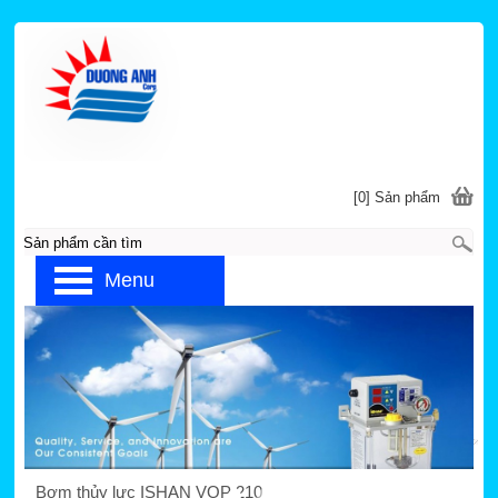
[0] Sản phẩm
Menu
Trang chủ
»
ISHAN
»
THIẾT BỊ BƠM DẦU THỦY
LỰC
Bơm thủy lực VOP 210
Bơm thủy lực ISHAN VOP 210