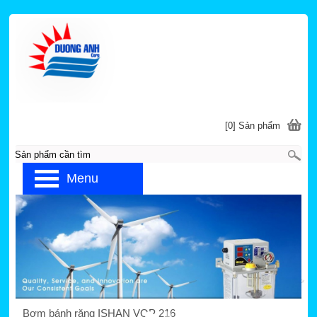
[0] Sản phẩm
Menu
Trang chủ
»
ISHAN
»
THIẾT BỊ BƠM DẦU THỦY
LỰC
Bơm bánh răng VOP 216
Bơm bánh răng ISHAN VOP 216