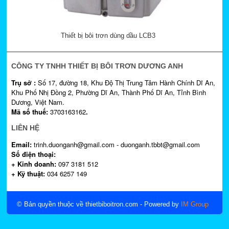
Thiết bị bôi trơn dùng dầu LCB3
CÔNG TY TNHH THIẾT BỊ BÔI TRƠN DƯƠNG ANH
Trụ sở :
Số 17, đường 18, Khu Độ Thị Trung Tâm Hành Chính Dĩ An,
Khu Phố Nhị Đồng 2, Phường Dĩ An, Thành Phố Dĩ An, Tỉnh Bình
Dương, Việt Nam.
Mã số thuế:
3703163162
.
LIÊN HỆ
Email:
trinh.duonganh@gmail.com - duonganh.tbbt@gmail.com
Số điện thoại:
+ Kinh doanh:
097 3181 512
+ Kỹ thuật:
034 6257 149
© Bản quyền thuộc về thietbiboitron.com
- Powered by
IM Group