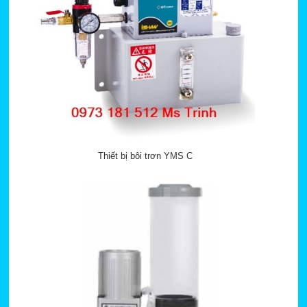
Thiết bị bôi trơn YMS C