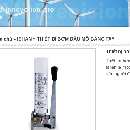
g chủ
»
ISHAN
»
THIẾT BỊ BƠM DẦU MỠ BẰNG TAY
Thiết bị b
Thiết bị b
Ishan là một
sức người đư