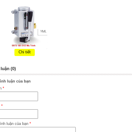
Chi tiết
luận (0)
ình luận của bạn
ên
*
l
*
ình luận của bạn
*