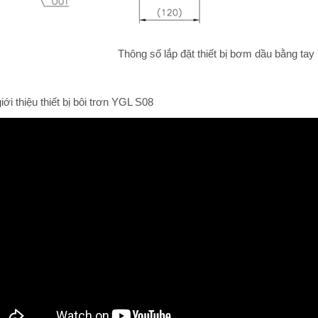
Thông số lắp đặt thiết bị bơm dầu bằng ta
giới thiệu thiết bị bôi trơn YGL S08