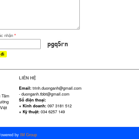
ác nhận
*
LIÊN HỆ
Email:
trinh.duonganh@gmail.com
- duonganh.tbbt@gmail.com
g Tâm
Số điện thoại:
hường
+ Kinh doanh:
097 3181 512
Việt
+ Kỹ thuật:
034 6257 149
Powered by
IM Group