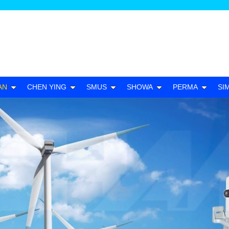
AN
CHEN YING
SMUS
SHOWA
PERMA
SI