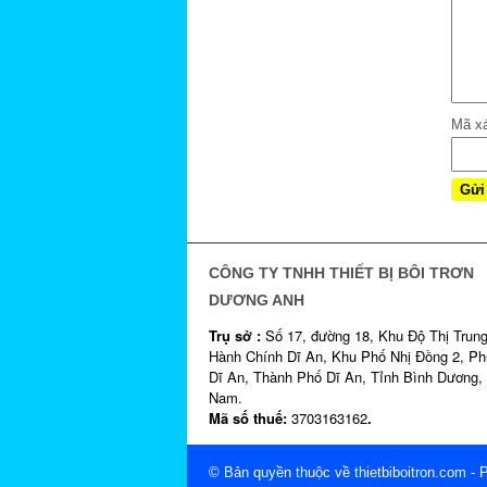
Mã x
CÔNG TY TNHH THIẾT BỊ BÔI TRƠN
DƯƠNG ANH
Trụ sở :
Số 17, đường 18, Khu Độ Thị Trun
Hành Chính Dĩ An, Khu Phố Nhị Đồng 2, P
Dĩ An, Thành Phố Dĩ An, Tỉnh Bình Dương, 
Nam.
Mã số thuế:
3703163162
.
© Bản quyền thuộc về thietbiboitron.com
- 