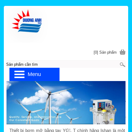
[0] Sản phẩm
Menu
Trang chủ
»
ISHAN
»
THIẾT BỊ BƠM DẦU MỠ BẰNG
TAY
Thiết bị bơm mỡ bằng tay YGL T (có lò xo)
Thiết bị bơm mỡ bằng tay YGL T chính hãng Ishan là một